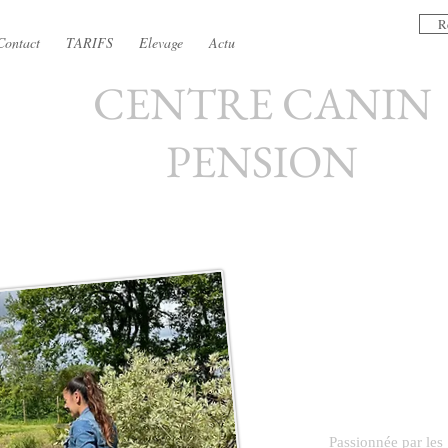
R
Contact
TARIFS
Elevage
Actu
CENTRE CANIN
PENSION
Une passion
Passionnée par les 