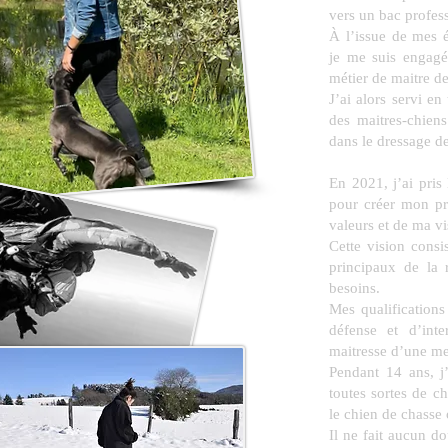
vers un bac profess
À l’issue de mes é
je me suis engagé
métier de maitre de
J’ai alors servi en
des maitres-chien
dans le dressage de
En 2021, j’ai pris
pour créer mon pr
valeurs et de ma vi
Cette vision cons
principaux de la 
besoins.
Mes qualification
défense et d’inte
maitresse d’une meu
Pendant 14 ans, j
toutes sortes de c
le chien de chass
Il ne fait aucun d