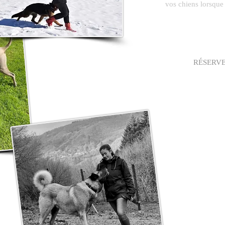
vos chiens lorsque
RÉSERV