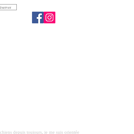
éserver
 au cœur du métier...
chiens depuis toujours, je me suis orientée