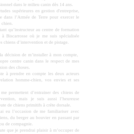
ionnel dans le milieu canin dès 14 ans.
tudes supérieures en gestion d'entreprise,
e dans l’Armée de Terre pour exercer le
 chien.
 tant qu’instructeur au centre de formation
s à Biscarrosse où je me suis spécialisée
s chiens d’intervention et de pistage.
 la décision de m’installer à mon compte,
opre centre canin dans le respect de mes
sion des choses.
iste à prendre en compte les deux acteurs
relation homme-chien, vos envies et ses
s me permettent d’entrainer des chiens de
rvention, mais je suis aussi l’heureuse
te de chiens primitifs à crète dorsale.
’ai eu l’occasion de me familiariser avec
hiens, du berger au bouvier en passant par
e ou de compagnie.
oute que je prendrai plaisir à m’occuper de