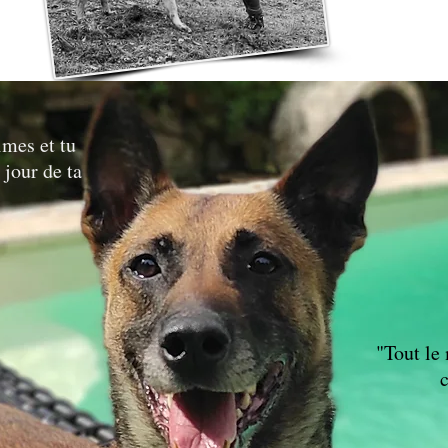
imes et tu
 jour de ta
"Tout le
c