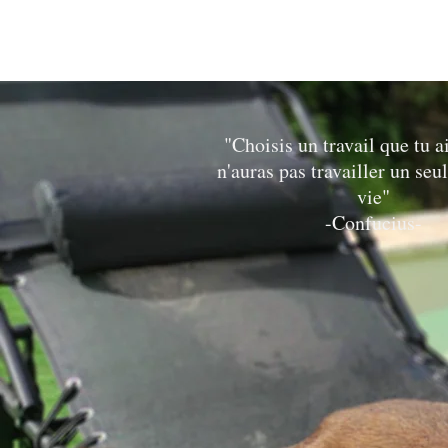
"Choisis un travail que tu a
n'auras pas travailler un seul
vie"
-Confucius-