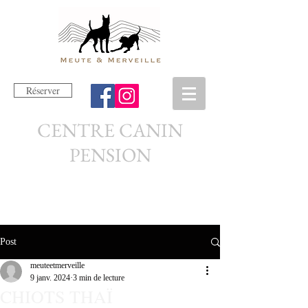
Réserver
CENTRE CANIN
PENSION
Post
meuteetmerveille
9 janv. 2024
3 min de lecture
CHIOTS THAÏ