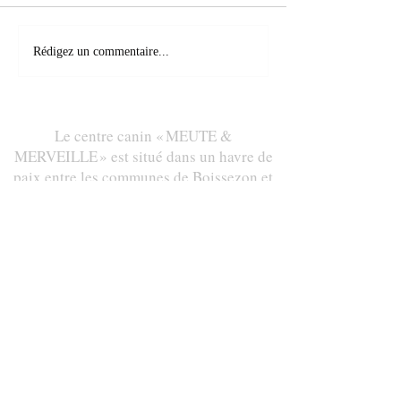
On s'éclate sous la neige !
CHIOTS THAÏ
Rédigez un commentaire...
RIDGEBACK NEE
/12/2023
Le centre canin « MEUTE &
MERVEILLE » est situé dans un havre de
paix entre les communes de Boissezon et
Cambounès,
Merveille, 81260 CAMBOUNES, FRANCE
DES QUESTIONS ? CONTACTEZ
MOI AU :
06 45 80 44 30
par mail :
meute.et.merveille@outlook.fr