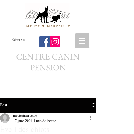
Réserver
CENTRE CANIN
PENSION
Post
meuteetmerveille
17 janv. 2024
1 min de lecture
Éveil des chiots